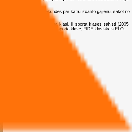
tijas beigām plus 30 sekundes par katru izdarīto gājienu, sākot no
u šahisti vismaz ar I sporta klasi. II sporta klases šahisti (2005.
teikta sekojošā secībā - tituli, sporta klase, FIDE klasiskais ELO.