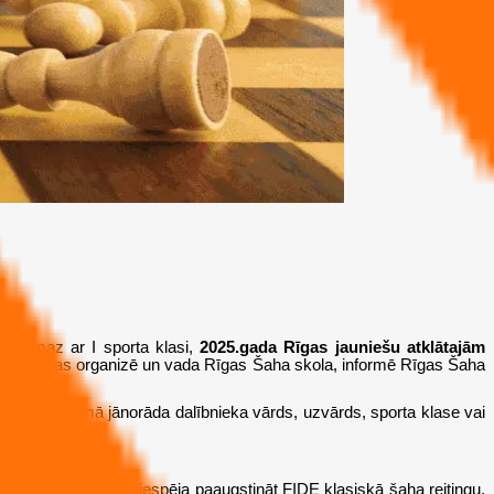
i vismaz ar I sporta klasi,
2025.gada Rīgas jauniešu atklātajām
 Sacensības organizē un vada Rīgas Šaha skola, informē Rīgas Šaha
om. Pieteikumā jānorāda dalībnieka vārds, uzvārds, sporta klase vai
ību. Tā ir lieliska iespēja paaugstināt FIDE klasiskā šaha reitingu,