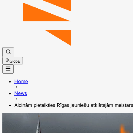
Global
Home
News
Aicinām pieteikties Rīgas jauniešu atklātajām meista