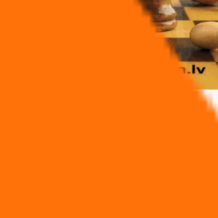
kstēm šahā
nas gads un jaunāki), kuri ir vadošie Latvijas vai ārvalstu šahist
24.oktobrim
Rīgas Valsts 3.ģimnāzijas telpās, Grēcinieku ielā 10.
rim
. Pieteikumi jāiesniedz, rakstot uz e-pastu: alex.pakula@gmail.c
atīt
Nolikumā.
ularizēt šahu Rīgā, kā arī paaugstināt Latvijas jauno šahistu meistar