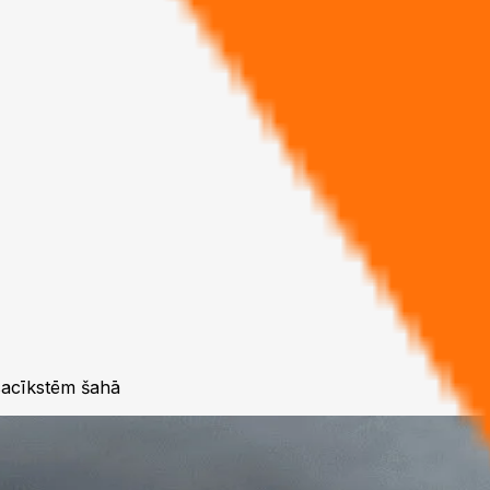
rsacīkstēm šahā