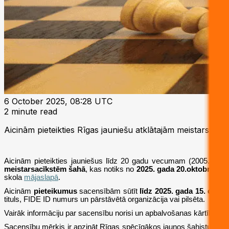
6 October 2025, 08:28 UTC
2 minute read
Aicinām pieteikties Rīgas jauniešu atklātajām meistarsacī
Aicinām pieteikties jauniešus līdz 20 gadu vecumam (2005. dzimša
meistarsacīkstēm
šahā
, kas notiks no
2025. gada 20.oktobra
līdz
skola
mājaslapā
.
Aicinām
pieteikumus
sacensībām sūtīt
līdz 2025. gada 15. oktob
tituls, FIDE ID numurs un pārstāvētā organizācija vai pilsēta.
Vairāk informāciju par sacensību norisi un apbalvošanas kārtību sk
Sacensību mērķis ir apzināt Rīgas spēcīgākos jaunos šahistus un pop