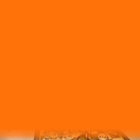
s 9 kārtās ar laika kontroli 60 minūtes katram dalībniekam līdz par
5. dzimšanas gads un jaunāki), kuri ir vadošie Latvijas vai ārvalst
es sacensībās, ja būs brīvas vietas. Dalībnieku atlase turnīram tiek no