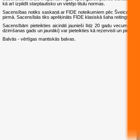
kā arī izpildīt starptautisko un vietējo titulu normas.
Sacensības notiks saskaņā ar FIDE noteikumiem pēc Šveices sistēma
pirmā. Sacensībās tiks aprēķināts FIDE klasiskā šaha reitings.
Sacensībām pieteikties aicināti jaunieši līdz 20 gadu vecumam (200
dzimšanas gads un jaunāki) var pieteikties kā rezervisti un piedalīti
Balvās - vērtīgas mantiskās balvas.