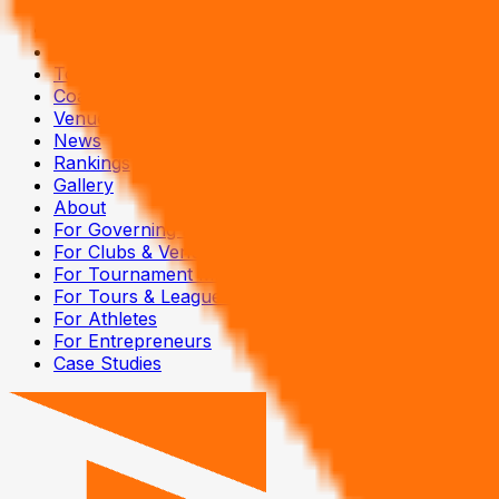
Tournaments
Leagues
Tours
Coaches
Venues
News
Rankings
Gallery
About
For Governing Bodies
For Clubs & Venues
For Tournament Managers
For Tours & Leagues
For Athletes
For Entrepreneurs
Case Studies