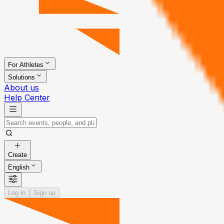
For Athletes
Solutions
About us
Help Center
Create
English
Log in
Sign up