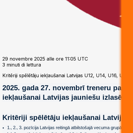
29 novembre 2025 alle ore 11:05 UTC
3 minuti di lettura
Kritēriji spēlētāju iekļaušanai Latvijas U12, U14, U16, U18 i
2025. gada 27. novembrī treneru padomes
iekļaušanai Latvijas jauniešu izlasēs.
Kritēriji spēlētāju iekļaušanai Latvij
1., 2., 3. pozīcija Latvijas reitingā atbilstošajā vecuma grupā 