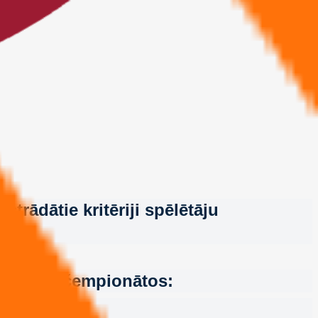
trādātie kritēriji spēlētāju
s komandu čempionātos: