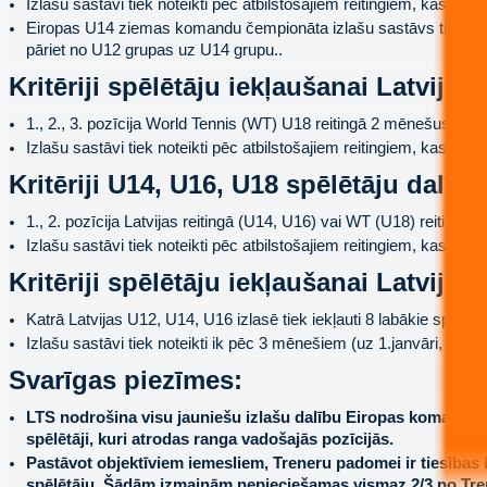
Izlašu sastāvi tiek noteikti pēc atbilstošajiem reitingiem, kas i
Eiropas U14 ziemas komandu čempionāta izlašu sastāvs tiek paziņ
pāriet no U12 grupas uz U14 grupu..
Kritēriji spēlētāju iekļaušanai Latvij
1., 2., 3. pozīcija World Tennis (WT) U18 reitingā 2 mēnešus p
Izlašu sastāvi tiek noteikti pēc atbilstošajiem reitingiem, kas i
Kritēriji U14, U16, U18 spēlētāju dalī
1., 2. pozīcija Latvijas reitingā (U14, U16) vai WT (U18) reitin
Izlašu sastāvi tiek noteikti pēc atbilstošajiem reitingiem, kas i
Kritēriji spēlētāju iekļaušanai Latvijas
Katrā Latvijas U12, U14, U16 izlasē tiek iekļauti 8 labākie spēlēt
Izlašu sastāvi tiek noteikti ik pēc 3 mēnešiem (uz 1.janvāri, 1.aprī
Svarīgas piezīmes:
LTS nodrošina visu jauniešu izlašu dalību Eiropas komandu un
spēlētāji, kuri atrodas ranga vadošajās pozīcijās.
Pastāvot objektīviem iemesliem, Treneru padomei ir tiesības l
spēlētāju. Šādām izmaiņām nepieciešamas vismaz 2/3 no Tre