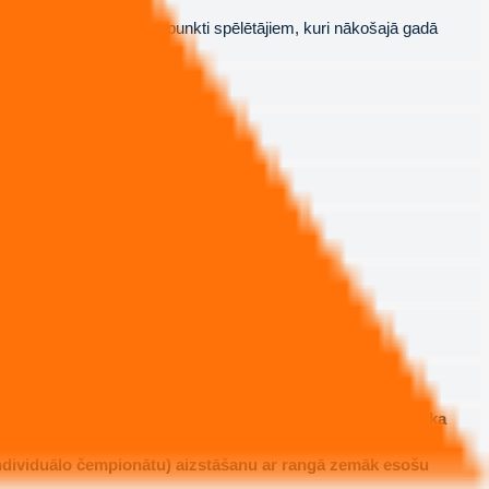
tu dienas.
evienoti Tennis Europe punkti spēlētājiem, kuri nākošajā gadā
čempionātos:
tu dienas.
tu dienas.
 veido 4 labākie spēlētāji pēc WT U18 reitinga.
kt sūtītas uz Eiropas čempionātiem, ja dalību izlasē atsaka
s individuālo čempionātu) aizstāšanu ar rangā zemāk esošu