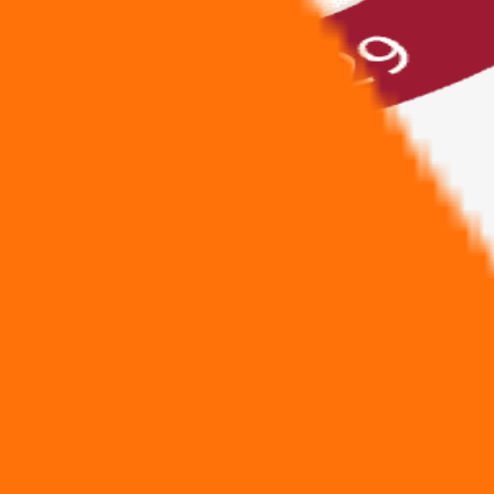
zlasēs
 sapulcē tika apstiprināti LTS ofisa izs
as U12, U14, U16 izlasēs dalībai Eiropa
2 mēnešus pirms Eiropas čempionāta sākuma.