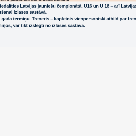
 piedalīties Latvijas jauniešu čempionātā, U16 un U 18 – arī Latv
ušanai izlases sastāvā.
 gada termiņu. Treneris – kapteinis vienpersoniski atbild par tr
iņos, var tikt izslēgti no izlases sastāva.