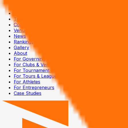
Tournaments
Leagues
Tours
Coaches
Venues
News
Rankings
Gallery
About
For Governing Bodies
For Clubs & Venues
For Tournament Managers
For Tours & Leagues
For Athletes
For Entrepreneurs
Case Studies